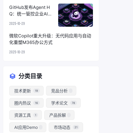
GitHub发布Agent H
Q：统一管控企业AI编
码代理，终结碎片化困
2025-10-29
境
微软Copilot重大升级：无代码应用与自动
化重塑M365办公方式
2025-10-29
分类目录
技术更新
竞品分析
19
圈内热议
学术论文
16
78
资源工具
产品拆解
1
AI应用Demo
市场动态
21