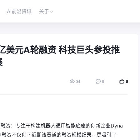
AI前沿资讯
关于
成1.2亿美元A轮融资 科技巨头参投推
展
34
0
0
磅融资：专注于构建机器人通用智能底座的创新企业Dyna
资。这笔融资不仅创下近期该赛道的融资规模纪录，更吸引了