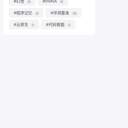
#幻觉
#mRNA
0
0
#程序记忆
#评测基准
0
13
#云原生
#代码智能
1
1