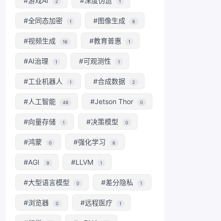
#游戏AI
#深度伪造
2
1
#全同态加密
#图像生成
1
8
#视频生成
#教育普惠
16
1
#AI治理
#可观测性
1
1
#工业机器人
#合成数据
1
2
#人工智能
#Jetson Thor
48
0
#向量存储
#决策模型
1
0
#鸿蒙
#强化学习
0
6
#AGI
#LLVM
9
1
#大型语言模型
#差分隐私
0
1
#浏览器
#远程医疗
0
1