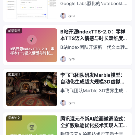
面板架构的演进之路
Google Labs孵化的NotebookLM
态完善，重新定义AI视频创作边
入选《时代》2024年度最佳发
界。
Lyra
明，以创新三面板架构解决创作者
“标签页过载”痛点，整合材料收
集、AI分析、内容输出于一站式工
B站开源IndexTTS-2.0：零样
前沿资讯
作台，降低认知负荷，提升创作效
本TTS迈入情感与时长双维度精
率，重新定义AI辅助知识工作流
准控制新时代
B站Index团队开源新一代文本转
B站开源IndexTTS-2.0：零
程。
语音模型IndexTTS-2.0，创新“时
样本TTS迈入情感与时长双
维度精准控制新时代
Lyra
间编码”机制实现情感与时长双维
度精准控制，支持零样本多情感、
跨语言合成及自然语言描述引导情
李飞飞团队研发Marble模型：
前沿资讯
绪，性能指标超越现有SOTA，已
自动化生成超大规模3D虚拟世
在B站AI视频创作大规模应用，为
界
李飞飞团队Marble 3D世界生成模
开发者提供先进TTS研究实践平
型，可通过文本或图像提示生成超
台。
Lyra
大规模、细节丰富且空间连贯的虚
拟环境，为3D AIGC领域带来新突
破。该模型融合扩散模型、NeRF
腾讯混元革新AI绘画微调范式：
学术论文
及大型语言模型技术，有望赋能游
全扩散轨迹优化技术实现人工评
戏开发、元宇宙构建及自动驾驶模
估分数超300%跃升
腾讯混元AI绘画技术实现重大突