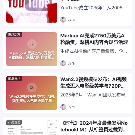
集适应性强，为边缘设备、医疗影
YouTube成立20周年：从2005年
像等领域提供高效生成新方案。
前PayPal员工创立的视频分享平
Lyra
台，凭UGC模式崛起，2006年被
Google以16.5亿美元收购，如今
估值达5500亿美元。当前押注AI
Markup AI完成2750万美元A
市场动态
为“下一个大爆炸”，推出AI创作工
轮融资，深耕AI内容合规与治理
具矩阵，涵盖生成视频、智能剪辑
生成式AI推动内容产量激增，企业
Markup AI完成2750万美元
与个性化推荐，提升创作效率10
内容合规压力几何级增长。专注AI
A轮融资，深耕AI内容合规与
倍，驱动内容生产革命，重塑数字
治理
Lyra
内容合规治理的Markup AI近日完
媒体行业规则。
成2750万美元A轮融资，远超行业
平均水平。其通过“品牌声纹”技术
Wan2.2视频模型发布：AI视频
前沿资讯
解决AI内容错误率高、品牌风格不
生成迈入电影级美学与720P高
一致等痛点，满足金融、医疗等行
效输出新阶段
2025年9月，Wan-AI团队发布Wa
Wan2.2视频模型发布：AI视
业法规审查与品牌统一需求，成企
n2.2基础视频模型，采用MoE架
频生成迈入电影级美学与
业刚需，引资本关注AI合规赛道。
720P高效输出新阶段
Lyra
构解决"高质量与高效率"核心矛
盾，结合电影级美学数据集与50
亿参数模型，将720P@24fps高
《时代》2024年度最佳发明No
产品速递
清视频生成带入消费级硬件时代。
tebookLM：从标签页过载到三
支持角色动画、音频驱动，开源生