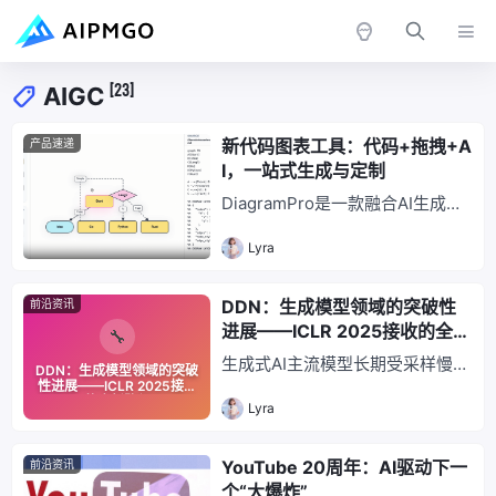
[23]
AIGC
新代码图表工具：代码+拖拽+A
产品速递
I，一站式生成与定制
DiagramPro是一款融合AI生成、
代码驱动与拖拽编辑的图表工具，
Lyra
解决传统工具效率与定制难题。支
持自然语言生成图表初稿，代码与
拖拽双向协同，可导出代码/SVG/
DDN：生成模型领域的突破性
前沿资讯
PPT/Figma等多格式，大幅提升
进展——ICLR 2025接收的全新
架构图、流程图等复杂图表制作效
路径
生成式AI主流模型长期受采样慢、
DDN：生成模型领域的突破
率，助力技术团队高效协作。
条件生成需额外训练等瓶颈制约，
性进展——ICLR 2025接收
的全新路径
Lyra
新型离散分布网络（DDN）被ICL
R 2025接收，以“单次前向多输
出”机制实现采样速度提升近30
YouTube 20周年：AI驱动下一
前沿资讯
倍，支持零样本条件生成且小数据
个“大爆炸”