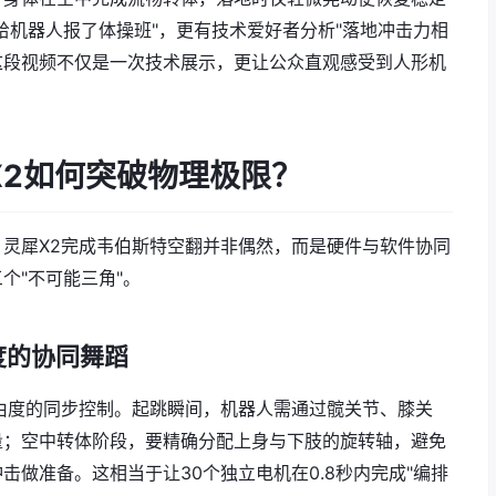
给机器人报了体操班"，更有技术爱好者分析"落地冲击力相
这段视频不仅是一次技术展示，更让公众直观感受到人形机
X2如何突破物理极限？
灵犀X2完成韦伯斯特空翻并非偶然，而是硬件与软件协同
个"不可能三角"。
由度的协同舞蹈
由度的同步控制。起跳瞬间，机器人需通过髋关节、膝关
量；空中转体阶段，要精确分配上身与下肢的旋转轴，避免
做准备。这相当于让30个独立电机在0.8秒内完成"编排