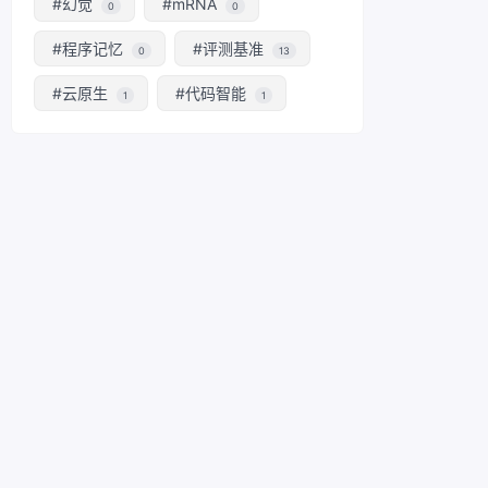
#幻觉
#mRNA
0
0
#程序记忆
#评测基准
0
13
#云原生
#代码智能
1
1