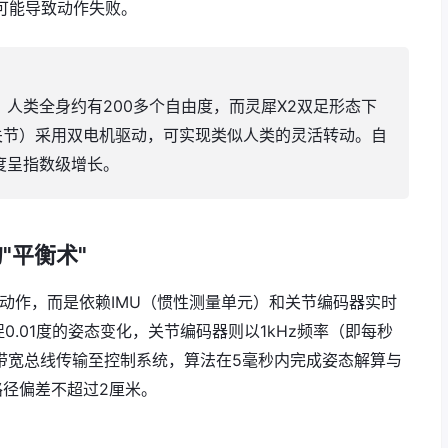
可能导致动作失败。
人类全身约有200多个自由度，而灵犀X2双足形态下
髋关节）采用双电机驱动，可实现类似人类的灵活转动。自
度呈指数级增长。
"平衡术"
整动作，而是依赖IMU（惯性测量单元）和关节编码器实时
0.01度的姿态变化，关节编码器则以1kHz频率（即每秒
高带宽总线传输至控制系统，算法在5毫秒内完成姿态解算与
径偏差不超过2厘米。