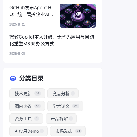
GitHub发布Agent H
Q：统一管控企业AI编
码代理，终结碎片化困
2025-10-29
境
微软Copilot重大升级：无代码应用与自动
化重塑M365办公方式
2025-10-29
分类目录
技术更新
竞品分析
19
圈内热议
学术论文
16
78
资源工具
产品拆解
1
AI应用Demo
市场动态
21