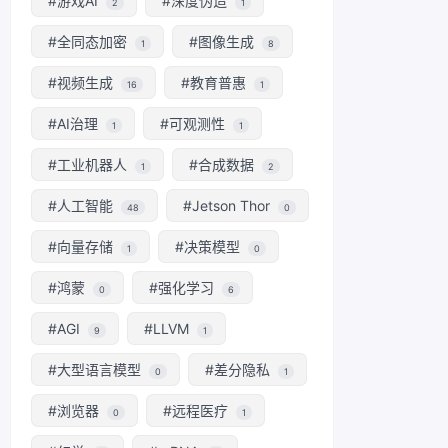
#游戏AI
#深度伪造
2
1
#全同态加密
#图像生成
1
8
#视频生成
#教育普惠
16
1
#AI治理
#可观测性
1
1
#工业机器人
#合成数据
1
2
#人工智能
#Jetson Thor
48
0
#向量存储
#决策模型
1
0
#鸿蒙
#强化学习
0
6
#AGI
#LLVM
9
1
#大型语言模型
#差分隐私
0
1
#浏览器
#远程医疗
0
1