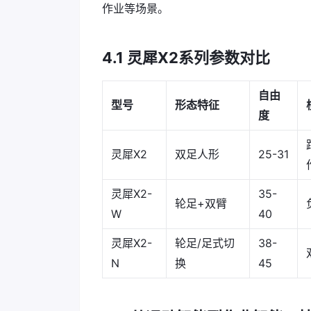
作业等场景。
4.1 灵犀X2系列参数对比
自由
型号
形态特征
度
灵犀X2
双足人形
25-31
灵犀X2-
35-
轮足+双臂
W
40
灵犀X2-
轮足/足式切
38-
N
换
45