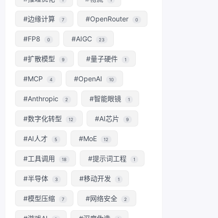
#边缘计算
#OpenRouter
7
0
#FP8
#AIGC
0
23
#扩散模型
#量子硬件
9
1
#MCP
#OpenAI
4
10
#Anthropic
#智能眼镜
2
1
#数字化转型
#AI芯片
12
9
#AI人才
#MoE
5
12
#工具调用
#提示词工程
18
1
#半导体
#移动开发
3
1
#模型压缩
#网络安全
7
2