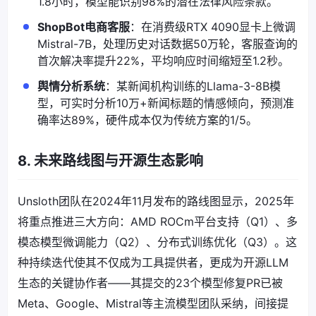
1.8小时，模型能识别98%的潜在法律风险条款。
ShopBot电商客服
：在消费级RTX 4090显卡上微调
Mistral-7B，处理历史对话数据50万轮，客服查询的
首次解决率提升22%，平均响应时间缩短至1.2秒。
舆情分析系统
：某新闻机构训练的Llama-3-8B模
型，可实时分析10万+新闻标题的情感倾向，预测准
确率达89%，硬件成本仅为传统方案的1/5。
8. 未来路线图与开源生态影响
Unsloth团队在2024年11月发布的路线图显示，2025年
将重点推进三大方向：AMD ROCm平台支持（Q1）、多
模态模型微调能力（Q2）、分布式训练优化（Q3）。这
种持续迭代使其不仅成为工具提供者，更成为开源LLM
生态的关键协作者——其提交的23个模型修复PR已被
Meta、Google、Mistral等主流模型团队采纳，间接提