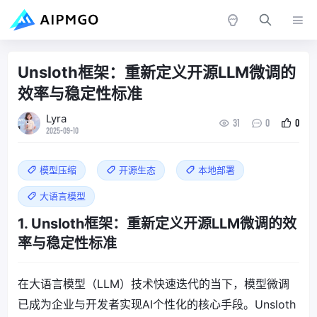
Unsloth框架：重新定义开源LLM微调的
效率与稳定性标准
Lyra
31
0
0
2025-09-10
模型压缩
开源生态
本地部署
大语言模型
1. Unsloth框架：重新定义开源LLM微调的效
率与稳定性标准
在大语言模型（LLM）技术快速迭代的当下，模型微调
已成为企业与开发者实现AI个性化的核心手段。Unsloth