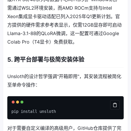
需通过WSL2环境安装，而AMD ROCm支持与Intel
Xeon集成显卡驱动适配已列入2025年Q1更新计划。官
方提供的硬件需求参考表显示，仅需12GB显存即可启动
Llama-3.1-8B的QLoRA微调，这一配置可通过Google
Colab Pro（T4显卡）免费获取。
5. 跨平台部署与极简安装体验
Unsloth的设计哲学强调"开箱即用"，其安装流程被简化
至单命令操作：
对于需要自定义编译的高级用户，GitHub仓库提供了完