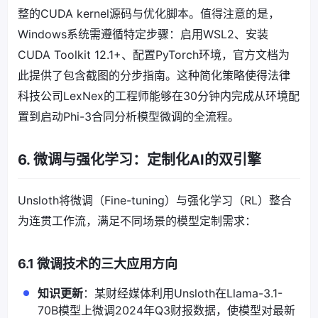
整的CUDA kernel源码与优化脚本。值得注意的是，
Windows系统需遵循特定步骤：启用WSL2、安装
CUDA Toolkit 12.1+、配置PyTorch环境，官方文档为
此提供了包含截图的分步指南。这种简化策略使得法律
科技公司LexNex的工程师能够在30分钟内完成从环境配
置到启动Phi-3合同分析模型微调的全流程。
6. 微调与强化学习：定制化AI的双引擎
Unsloth将微调（Fine-tuning）与强化学习（RL）整合
为连贯工作流，满足不同场景的模型定制需求：
6.1 微调技术的三大应用方向
知识更新
：某财经媒体利用Unsloth在Llama-3.1-
70B模型上微调2024年Q3财报数据，使模型对最新