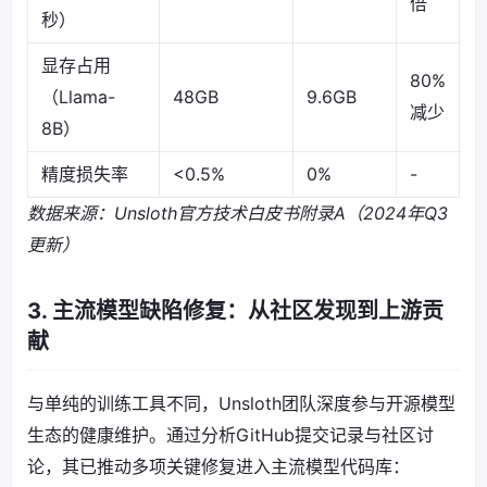
倍
秒）
显存占用
80%
（Llama-
48GB
9.6GB
减少
8B）
精度损失率
<0.5%
0%
-
数据来源：Unsloth官方技术白皮书附录A（2024年Q3
更新）
3. 主流模型缺陷修复：从社区发现到上游贡
献
与单纯的训练工具不同，Unsloth团队深度参与开源模型
生态的健康维护。通过分析GitHub提交记录与社区讨
论，其已推动多项关键修复进入主流模型代码库：