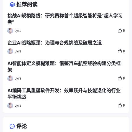
推荐阅读
挑战AI规模路线：研究员称首个超级智能将是“超人学习
者”
Lyra
0
企业AI战略瓶颈：治理与合规挑战及破局之道
Lyra
0
AI智能体定义模糊难题：借鉴汽车航空经验构建分类框
架
Lyra
0
AI编码工具重塑软件开发：效率跃升与技能退化的行业
平衡挑战
Lyra
0
评论