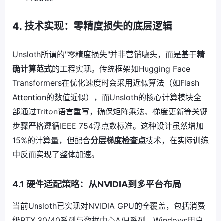
4. 技术实现：零精度损失的底层逻辑
Unsloth所谓的"零精度损失"并非营销噱头，而是基于
精
确计算范式
的工程实现。传统框架如Hugging Face
Transformers在优化速度时会采用近似算法（如Flash
Attention的数值近似），而Unsloth的核心计算模块全
部通过Triton语言重写，确保矩阵乘法、梯度更新等关键
步骤严格遵循IEEE 754浮点数标准。这种设计虽然增加
15%的计算量，但配合
分层梯度检查点
技术，在实际训练
中反而实现了整体加速。
4.1 硬件适配策略：从NVIDIA到多平台布局
当前Unsloth已实现对NVIDIA GPU的全覆盖，包括消费
级RTX 30/40系列与数据中心A/H系列。Windows用户