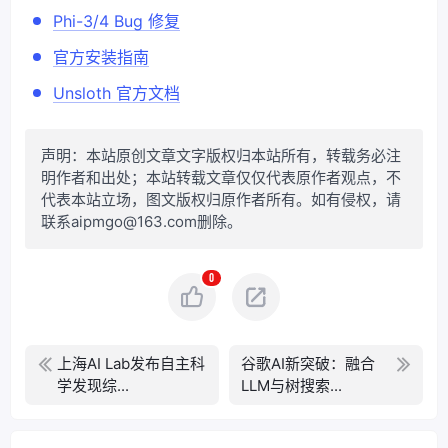
Phi-3/4 Bug 修复
官方安装指南
Unsloth 官方文档
声明：本站原创文章文字版权归本站所有，转载务必注
明作者和出处；本站转载文章仅仅代表原作者观点，不
代表本站立场，图文版权归原作者所有。如有侵权，请
联系aipmgo@163.com删除。
0
上海AI Lab发布自主科
谷歌AI新突破：融合
学发现综...
LLM与树搜索...