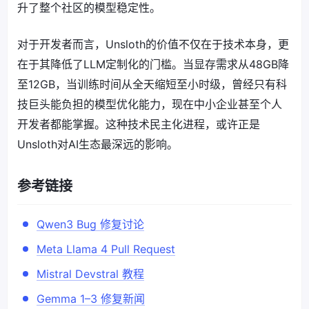
升了整个社区的模型稳定性。
对于开发者而言，Unsloth的价值不仅在于技术本身，更
在于其降低了LLM定制化的门槛。当显存需求从48GB降
至12GB，当训练时间从全天缩短至小时级，曾经只有科
技巨头能负担的模型优化能力，现在中小企业甚至个人
开发者都能掌握。这种技术民主化进程，或许正是
Unsloth对AI生态最深远的影响。
参考链接
Qwen3 Bug 修复讨论
Meta Llama 4 Pull Request
Mistral Devstral 教程
Gemma 1–3 修复新闻