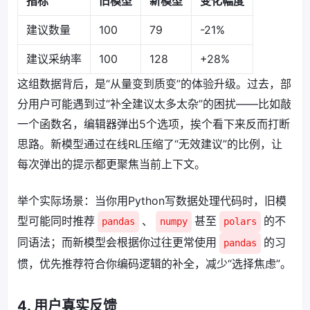
指标
旧模型
新模型
变化幅度
建议数量
100
79
-21%
建议采纳率
100
128
+28%
这组数据背后，是“从量变到质变”的体验升级。过去，部
分用户可能遇到过“补全建议太多太杂”的困扰——比如敲
一个函数名，编辑器弹出5个选项，挨个看下来反而打断
思路。新模型通过在线RL压缩了“无效建议”的比例，让
每次弹出的提示都更聚焦当前上下文。
举个实际场景：当你用Python写数据处理代码时，旧模
型可能同时推荐
、
甚至
的不
pandas
numpy
polars
同语法；而新模型会根据你过往更常使用
的习
pandas
惯，优先推荐符合你编码逻辑的补全，减少“选择焦虑”。
4. 用户真实反馈