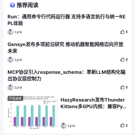
推荐阅读
Run：通用命令行代码运行器 支持多语言执行与统一RE
PL体验
Lyra
0
Gensyn发布多项前沿研究 推动机器智能网络迈向开放
未来
Lyra
0
MCP协议引入response_schema：革新LLM结构化输
出协议层控制力
Lyra
0
产品速递
HazyResearch发布Thunder
Kittens多GPU内核：兼容PyT
orch，性能达PyTorch+NCCL
方案2.6倍
Lyra
0