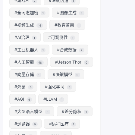
#游戏AI
#深度伪造
2
1
#全同态加密
#图像生成
1
8
#视频生成
#教育普惠
16
1
#AI治理
#可观测性
1
1
#工业机器人
#合成数据
1
2
#人工智能
#Jetson Thor
48
0
#向量存储
#决策模型
1
0
#鸿蒙
#强化学习
0
6
#AGI
#LLVM
9
1
#大型语言模型
#差分隐私
0
1
#浏览器
#远程医疗
0
1