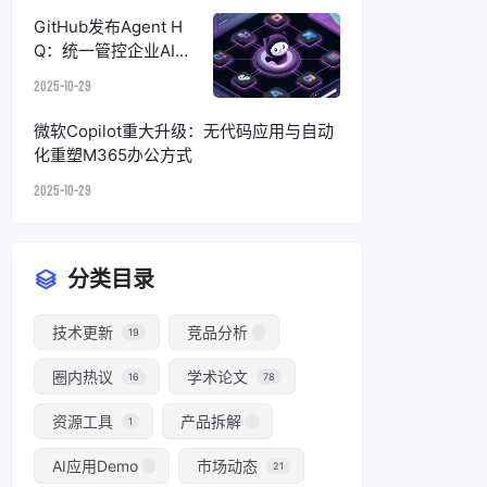
GitHub发布Agent H
Q：统一管控企业AI编
码代理，终结碎片化困
2025-10-29
境
微软Copilot重大升级：无代码应用与自动
化重塑M365办公方式
2025-10-29
分类目录
技术更新
竞品分析
19
圈内热议
学术论文
16
78
资源工具
产品拆解
1
AI应用Demo
市场动态
21