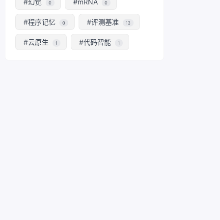
#幻觉
#mRNA
0
0
#程序记忆
#评测基准
0
13
#云原生
#代码智能
1
1