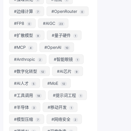
#边缘计算
#OpenRouter
7
0
#FP8
#AIGC
0
23
#扩散模型
#量子硬件
9
1
#MCP
#OpenAI
4
10
#Anthropic
#智能眼镜
2
1
#数字化转型
#AI芯片
12
9
#AI人才
#MoE
5
12
#工具调用
#提示词工程
18
1
#半导体
#移动开发
3
1
#模型压缩
#网络安全
7
2