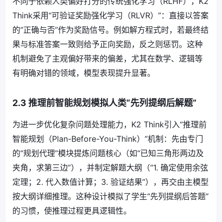
不同于依赖人类偏好打分的传统强化学习（RLHF），K2
Think采用“可验证奖励强化学习（RLVR）”：直接以答案
的“正确与否”作为奖励信号。例如解方程式时，若最终结
果与标准答案一致则给予正向奖励，反之则惩罚。这种
机制避免了主观偏好带来的偏差，尤其在数学、逻辑等
有明确对错的领域，模型表现提升显著。
2.3 推理前智能规划模拟人类“先列提纲后解题”
为进一步优化复杂问题处理能力，K2 Think引入“推理前
智能规划（Plan-Before-You-Think）”机制：先由专门
的“规划代理”模块提炼问题核心（如“已知三角形两边及
夹角，求第三边”），并制定解题大纲（“1. 确定使用余弦
定理；2. 代入数值计算；3. 验证结果”），再交由主模型
按大纲详细推理。这种设计模拟了学生“先列提纲后答题”
的习惯，使推理过程更具逻辑性。