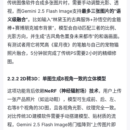
传统图像软件合成多张图片时，需要手动调整光影、透
视，而Gemini 2.5 Flash Image支持
最多三张图片的“语
义级融合”
。比如输入“林黛玉的古典服饰+孙悟空的金箍
棒+赛博朋克城市背景”，模型会自动匹配三者的比例、
光影方向，并生成“古风角色置身未来都市”的和谐画面。
有测试者用它将梵高《星月夜》的笔触与自己的宠物猫
照片融合，5分钟就完成了传统PS需要2小时的精细修
图。
2.2.2 2D转3D：单图生成8视角一致的立体模型
这项功能背后依赖
NeRF（神经辐射场）技术
，用户上传
一张产品照片（如运动鞋），模型可生成前、后、左、
右等8个视角的3D图，且各视角光影、纹理完全一致。
对比传统3D建模软件需要手动搭建模型、贴材质的流
程，Gemini 2.5 Flash Image将门槛降到“上传图片即