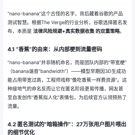
“nano-banana”这个古怪的名字，背后藏着谷歌的产品
测试智慧。根据The Verge的行业分析，谷歌选择匿名发
布，本质是
法律风险规避+真实数据收集 的双重策略
。
4.1 “香蕉”的由来：从内部梗到流量密码
“nano-banana”并非随机命名，而是团队内部的“带宽梗”
（banana谐音“bandwidth”）——模型早期因3D生成功
能占用带宽过高，工程师戏称“像吃香蕉一样费资源”。这
种接地气的命名反而让它在匿名阶段更易传播，网友甚
至自发创作“香蕉拟人化”表情包，为后续官方认领预热了
流量。
4.2 匿名测试的“暗箱操作”：27万张用户图片喂出
的细节优化