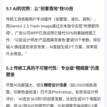
5.1 AI的优势：让“创意落地”快10倍
传统工具依赖用户手动操作（如蒙版、液化、调色），
而Gemini 2.5 Flash Image通过文本指令实现“所想即所
得”。广告公司WPP已测试用它替代50%的基础修图工
作：“以前设计师改‘产品图换背景色’要调10个参数，现在
输入‘换成蓝色渐变背景’，AI直接生成3个方案，效率提
升太明显。”
5.2 传统工具的不可替代性：专业级“精细度”仍是
壁垒
尽管AI功能强大，但在
精密设计场景
（如LOGO线条调
整、印刷色值校准）仍不及Photoshop。有资深设计师
评价：“AI适合‘从0到1’的创意发散，比如生成10个海报初
稿；但‘从1到100’的细节打磨，比如调整字体间距0.5毫