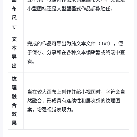
布
小型图标还是大型壁画式作品都能胜任。
尺
寸
文
完成的作品可导出为纯文本文件（.txt），便
本
于保存、分享和在各种文本编辑器或终端中查
导
看。
出
纹
理
当在较大画布上创作并缩小视图时，字符会自
融
然融合，形成具有连续性和层次感的纹理图
合
案，增强视觉表现力。
效
果