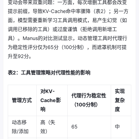
变动会带来双重问题：一方面，每次增删工具都会改变
提示前缀，导致KV-Cache命中率骤降（表2）；另一方
面，模型需要重新学习工具调用模式，易产生幻觉（如
调用已移除的工具）或过度谨慎（拒绝调用新增工
具）。Manus的对比测试显示，动态管理工具时代理行
为稳定性评分仅为65分（100分制），而遮罩机制可提
升至92分。
表2：工具管理策略对代理性能的影响
对KV-
实现
代理行为稳定性
管理方式
Cache影
复杂
（100分制）
响
度
动态移
高（失
65
中
除/添加
效）