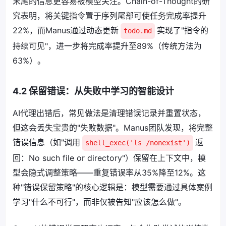
末尾的信息更容易被模型关注。Chain-of-Thought的研
究表明，将关键指令置于序列尾部可使任务完成率提升
22%，而Manus通过动态更新
实现了"指令的
todo.md
持续可见"，进一步将完成率提升至89%（传统方法为
63%）。
4.2 保留错误：从失败中学习的智能设计
AI代理出错后，常见做法是清理错误记录并重置状态，
但这会丢失宝贵的"失败数据"。Manus团队发现，将完整
错误信息（如"调用
返
shell_exec('ls /nonexist')
回：No such file or directory"）保留在上下文中，模
型会隐式调整策略——重复错误率从35%降至12%。这
种"错误保留策略"的核心逻辑是：模型需要通过具体案例
学习"什么不可行"，而非仅被告知"应该怎么做"。