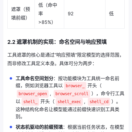
低（命中
遮罩（预
率
92
低
填前缀）
>85%）
2.2 遮罩机制的实现：命名空间与响应预填
工具遮罩的核心是通过"响应预填"限定模型的选择范围，
而非修改工具定义本身。具体可分为两步：
工具命名空间划分
：按功能模块为工具统一命名前
缀，例如浏览器工具以
开头（
browser_
,
），命令行工具
browser_open
browser_scroll
以
开头（
,
）。
shell_
shell_exec
shell_cd
这种结构化命名让模型能通过前缀快速识别工具类
别。
状态机驱动的前缀预填
：根据当前任务状态，在模型