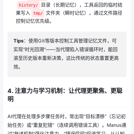
目录（长期记忆），工具返回的临时结
history/
果写入
文件夹（瞬时记忆），通过文件路径
tmp/
控制记忆优先级。
Tips
：使用Git等版本控制工具管理记忆文件，可
实现"时光回溯"——当代理陷入错误循环时，能回
滚至历史版本重新决策，这比传统的状态重置更高
效。
4. 注意力与学习机制：让代理更聚焦、更聪
明
AI代理在处理多步骤任务时，常出现"目标漂移"（忘记初
始任务）或"重复犯错"（连续调用错误工具）。Manus通
过"复述机制"强化注意力、"错误保留"促进学习，从认知