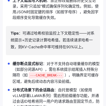
上下文追加写入机制
：禁止修改或删除历史交互记
录，采用"只追加"模式确保序列化确定性。例如，使
用JSON时固定键的排序（如按字母序），避免因字
段顺序变化导致缓存失效。
Tips
：可通过哈希校验监控上下文稳定性——对系
统提示+历史记录计算哈希值，若连续请求哈希一
致，则KV-Cache命中率可维持在90%以上。
缓存断点显式标记
：对于不支持自动增量缓存的模型
（如部分闭源API），需在系统提示结尾插入特殊分
隔符（如
），明确界定可缓存
---CACHE_BREAK---
区域，避免后续动态内容污染前缀。
分布式场景下的会话路由
：自托管模型（如使用
vLLM部署LLaMA系列）需启用前缀缓存功能，并通
过会话ID哈希将同一用户的请求路由至固定节点，防