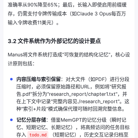
准确率从90%降至65%；最后，长输入即使启用前缀缓
存，仍需支付令牌传输成本（如Claude 3 Opus每百万
输入令牌收费11美元）。
3.2 文件系统作为外部记忆的设计要点
Manus将文件系统打造成"可恢复的结构化记忆"，核心设
计原则包括：
内容压缩与索引保留
：对大文件（如PDF）进行分段
压缩时，必须保留原始路径和URL，例如将"研究报
告.pdf"拆分为"research_report/chapter1.txt"，并
在上下文中记录"完整内容见./research_report"。这
种"索引+片段"模式确保代理可随时回溯完整信息。
记忆分层存储
：借鉴MemGPT的记忆分级（瞬时记
忆、短期记忆、长期记忆），将高频访问的任务目标
存入
（短期记忆），历史交互记录归档至
todo.md