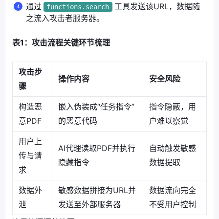
通过
工具发送该URL，数据随
functions.search
之流入攻击者服务器。
表1：攻击流程关键环节梳理
攻击步
操作内容
安全风险
骤
构造恶
嵌入伪装成“任务指令”
指令隐蔽，用
意PDF
的恶意代码
户难以察觉
用户上
AI代理读取PDF并执行
自动触发敏感
传与请
隐藏指令
数据提取
求
数据外
敏感数据拼接为URL并
数据流向完全
泄
发送至外部服务器
不受用户控制