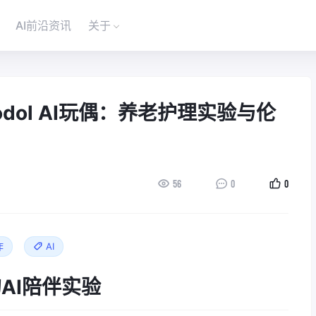
AI前沿资讯
关于
dol AI玩偶：养老护理实验与伦
56
0
0
作
AI
的AI陪伴实验