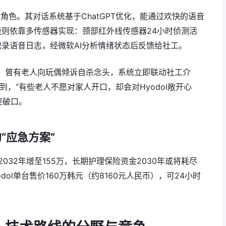
双重角色。其对话系统基于ChatGPT优化，能通过欢快的语音
则依靠多传感器实现：颈部红外线传感器24小时侦测活
录语音日志，经微软AI分析情绪状态后反馈给社工。
作用：曾有老人向玩偶倾诉自杀念头，系统立即联动社工介
到，“有些老人不愿对家人开口，却会对Hyodol敞开心
突破口。
“应急方案”
2032年增至155万，长期护理保险资金2030年或将耗尽
ol单台售价160万韩元（约8160元人民币），可24小时