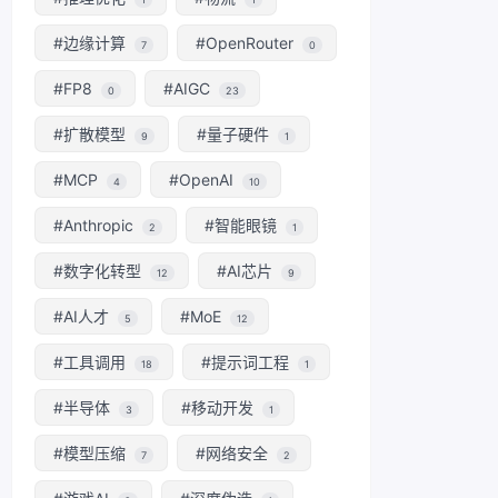
#边缘计算
#OpenRouter
7
0
#FP8
#AIGC
0
23
#扩散模型
#量子硬件
9
1
#MCP
#OpenAI
4
10
#Anthropic
#智能眼镜
2
1
#数字化转型
#AI芯片
12
9
#AI人才
#MoE
5
12
#工具调用
#提示词工程
18
1
#半导体
#移动开发
3
1
#模型压缩
#网络安全
7
2