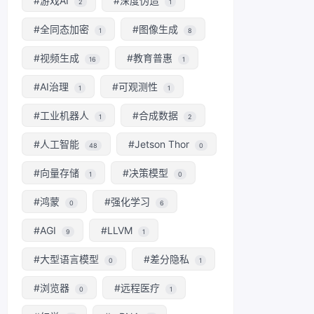
#游戏AI
#深度伪造
2
1
#全同态加密
#图像生成
1
8
#视频生成
#教育普惠
16
1
#AI治理
#可观测性
1
1
#工业机器人
#合成数据
1
2
#人工智能
#Jetson Thor
48
0
#向量存储
#决策模型
1
0
#鸿蒙
#强化学习
0
6
#AGI
#LLVM
9
1
#大型语言模型
#差分隐私
0
1
#浏览器
#远程医疗
0
1