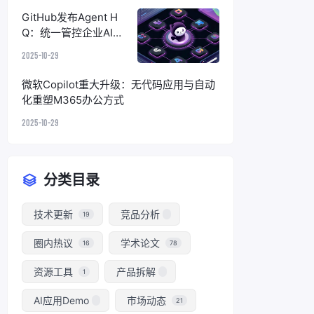
GitHub发布Agent H
Q：统一管控企业AI编
码代理，终结碎片化困
2025-10-29
境
微软Copilot重大升级：无代码应用与自动
化重塑M365办公方式
2025-10-29
分类目录
技术更新
竞品分析
19
圈内热议
学术论文
16
78
资源工具
产品拆解
1
AI应用Demo
市场动态
21