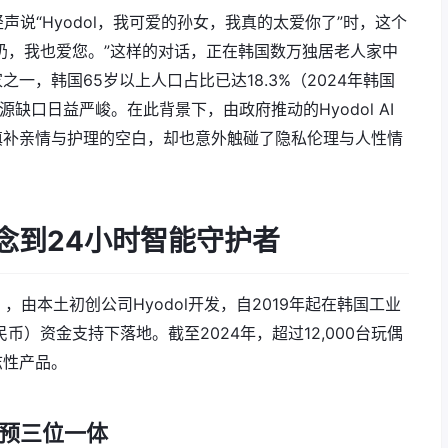
玩偶轻声说“Hyodol，我可爱的孙女，我真的太爱你了”时，这个
奶奶，我也爱您。”这样的对话，正在韩国数万独居老人家中
一，韩国65岁以上人口占比已达18.3%（2024年韩国
缺口日益严峻。在此背景下，由政府推动的Hyodol AI
填补亲情与护理的空白，却也意外触碰了隐私伦理与人性情
道”理念到24小时智能守护者
o），由本土初创公司Hyodol开发，自2019年起在韩国工业
币）资金支持下落地。截至2024年，超过12,000台玩偶
志性产品。
干预三位一体