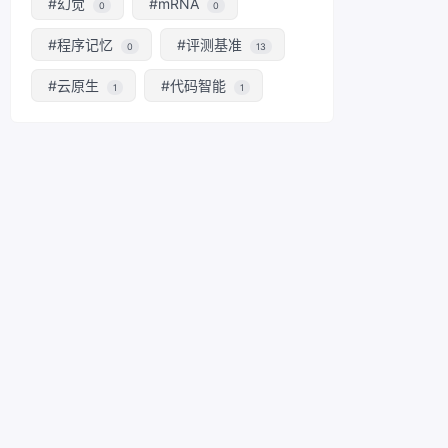
#幻觉
#mRNA
0
0
#程序记忆
#评测基准
0
13
#云原生
#代码智能
1
1