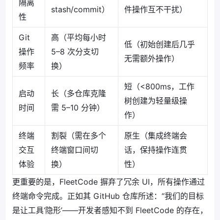
隔离
stash/commit）
件操作互不干扰）
性
Git
高（平均每小时
低（初始创建后几乎
操作
5–8 次分支切
无需额外操作）
频率
换）
短（<800ms，工作
启动
长（多仓库克隆
树创建为轻量级操
时间
需 5–10 分钟）
作）
终端
割裂（需在多个
原生（集成终端会
交互
终端窗口间切
话，保持操作连贯
体验
换）
性）
更重要的是，FleetCode 摒弃了冗余 UI，所有操作通过
终端命令完成。正如其 GitHub 仓库所述：“我们的目标
是让工具‘隐形’——开发者感知不到 FleetCode 的存在，