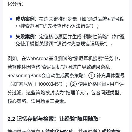
化分析：
成功案例
：提炼关键推理步骤（如“通过品牌+型号缩
小搜索范围”“优先检查代码语法错误”）；
失败案例
：定位核心原因并生成“预防性策略”（如“避
免使用模糊关键词”“调试时先复现错误场景”）。
例如，在WebArena基准测试的“索尼耳机搜索”任务中，
若智能体因查询“索尼耳机”范围过广导致结果杂乱，
ReasoningBank会自动生成两条策略：① 补充具体型号
（如“索尼WH-1000XM5”）；② 使用价格区间+用户评
分过滤。这些策略被封装为“推理单元”，包含问题类型、
核心策略、适用场景三要素。
2.2 记忆存储与检索：让经验“随用随取”
推理单元会被存入
结构化记忆库
，并通过
嵌入式检索技