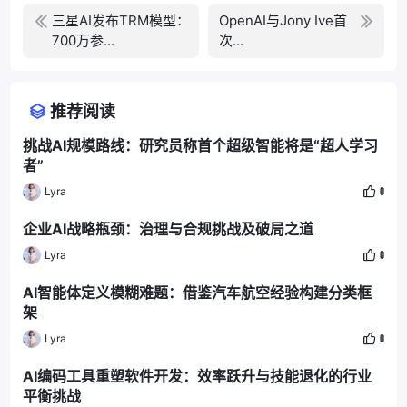
三星AI发布TRM模型：
OpenAI与Jony Ive首
700万参...
次...
推荐阅读
挑战AI规模路线：研究员称首个超级智能将是“超人学习
者”
Lyra
0
企业AI战略瓶颈：治理与合规挑战及破局之道
Lyra
0
AI智能体定义模糊难题：借鉴汽车航空经验构建分类框
架
Lyra
0
AI编码工具重塑软件开发：效率跃升与技能退化的行业
平衡挑战