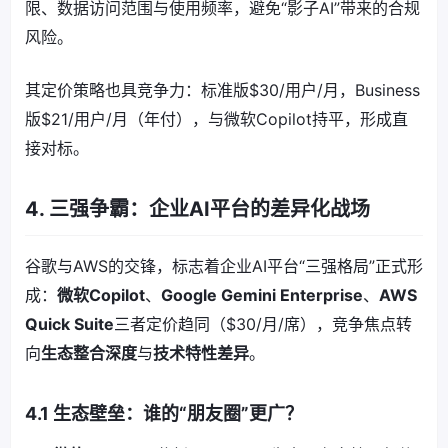
限、数据访问范围与使用频率，避免“影子AI”带来的合规
风险。
其定价策略也具竞争力：标准版$30/用户/月，Business
版$21/用户/月（年付），与微软Copilot持平，形成直
接对标。
4. 三强争霸：企业AI平台的差异化战场
谷歌与AWS的交锋，标志着企业AI平台“三强格局”正式形
成：
微软Copilot
、
Google Gemini Enterprise
、
AWS
Quick Suite
三者定价趋同（$30/月/席），竞争焦点转
向
生态整合深度
与
技术特性差异
。
4.1 生态壁垒：谁的“朋友圈”更广？