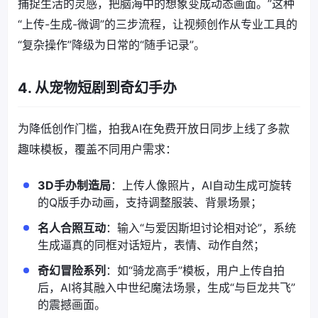
捕捉生活的灵感，把脑海中的想象变成动态画面。”这种
“上传-生成-微调”的三步流程，让视频创作从专业工具的
“复杂操作”降级为日常的“随手记录”。
4. 从宠物短剧到奇幻手办
为降低创作门槛，拍我AI在免费开放日同步上线了多款
趣味模板，覆盖不同用户需求：
3D手办制造局
：上传人像照片，AI自动生成可旋转
的Q版手办动画，支持调整服装、背景场景；
名人合照互动
：输入“与爱因斯坦讨论相对论”，系统
生成逼真的同框对话短片，表情、动作自然；
奇幻冒险系列
：如“骑龙高手”模板，用户上传自拍
后，AI将其融入中世纪魔法场景，生成“与巨龙共飞”
的震撼画面。