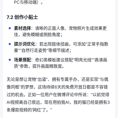
PC与移动端）。
7.2 创作小贴士
素材选择
：清晰的正面人像、宠物照片生成效果更
佳，避免模糊或侧脸角度；
提示词优化
：若出现肢体扭曲，可添加“正常手指数
量”“自然行走姿势”等细节描述；
场景搭配
：奇幻类模板建议搭配“明亮光线”“高清画
质”参数，提升画面精致度。
无论是想让宠物“出道”、拥有专属手办，还是实现“与偶
像同框”的梦想，这场持续6天的免费开放日都是不容错
过的机会。正如一位用户在微博评论中所说：“以前觉得
AI视频离自己很远，现在用拍我AI，我的猫已经是拥有3
条爆款视频的‘网红’了。”