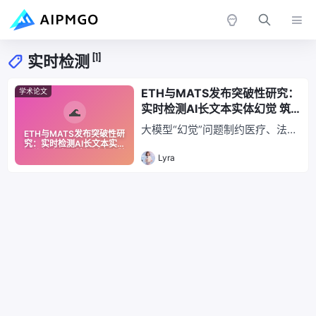
[1]
实时检测
ETH与MATS发布突破性研究：
学术论文
实时检测AI长文本实体幻觉 筑
牢高风险领域安全防线
大模型“幻觉”问题制约医疗、法律
ETH与MATS发布突破性研
等高风险领域应用，ETH与MATS
究：实时检测AI长文本实体
幻觉 筑牢高风险领域安全防
Lyra
团队提出创新实时检测方案。该方
线
法突破传统局限，实现实体级精准
识别，低成本实时标记错误实体，
无需昂贵外部验证，支持700亿参
数模型。可提升AI生成内容可靠
性，相关数据集与代码已开源，助
力高风险领域安全应用。