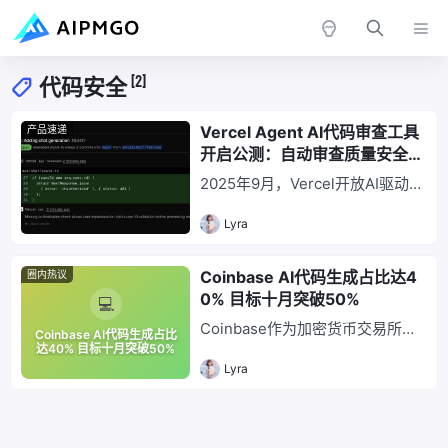
[2]
代码安全
Vercel Agent AI代码审查工具
产品速递
开启公测：自动审查质量安全并
生成验证补丁，新用户享$100
2025年9月，Vercel开放AI驱动代
免费额度
码审查工具Vercel Agent公测。基
Lyra
于GPT-4微调，可自动扫描代码
错误、漏洞及性能问题，生成并验
证修复补丁实现闭环修复，提升审
Coinbase AI代码生成占比达4
圈内热议
查效率40%、漏洞检出率25%，助
0% 目标十月突破50%
力开发者智能化升级开发流程。
Coinbase作为加密货币交易所，
Coinbase AI代码生成占比
其AI生成代码占比达40%，计划2
达40% 目标十月突破50%
Lyra
024年10月提升至50%以上，显著
领先金融科技行业35%的平均水平
（GitHub数据）。AI代码在重复
性功能模块生成速度较人工快5