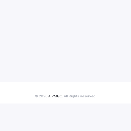
5%，错误率降低18%，有效应对
金融科技高频迭代与合规安全需
求。所有AI代码需通过“三重过滤
网”审查（静态分析工具初筛、动
态测试模拟、人工逻辑校验），确
保安全底线。金融科技因系统稳定
性与监管审查双重压力领跑AI编
程，未来工程师角色将从“代码生
产者”转向“系统架构师”与“安全守
门人”，平衡效率提升与技术债务
风险。
© 2026
AIPMGO
. All Rights Reserved.